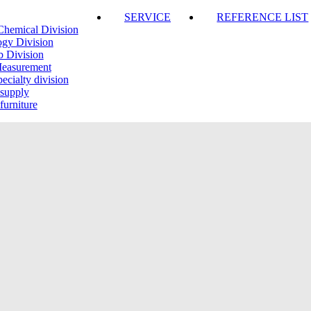
SERVICE
REFERENCE LIST
Chemical Division
ogy Division
b Division
Measurement
ecialty division
 supply
furniture