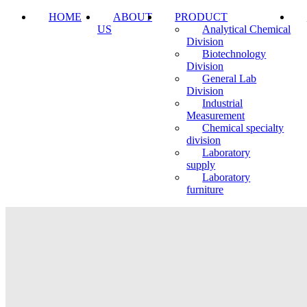
HOME
ABOUT
PRODUCT
US
Analytical Chemical
Division
Biotechnology
Division
General Lab
Division
Industrial
Measurement
Chemical specialty
division
Laboratory
supply
Laboratory
furniture