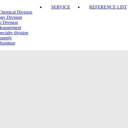
SERVICE
REFERENCE LIST
Chemical Division
ogy Division
b Division
Measurement
ecialty division
 supply
furniture