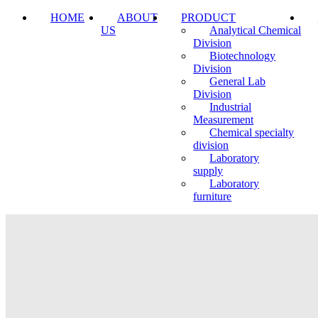
HOME
ABOUT
PRODUCT
US
Analytical Chemical
Division
Biotechnology
Division
General Lab
Division
Industrial
Measurement
Chemical specialty
division
Laboratory
supply
Laboratory
furniture